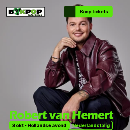
Koop tickets
Robert van Hemert
3 okt - Hollandse avond
Nederlandstalig